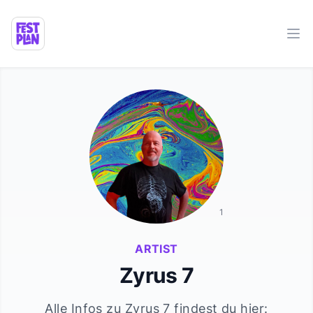
Ope
1
ARTIST
Zyrus 7
Alle Infos zu
Zyrus 7
findest du hier: