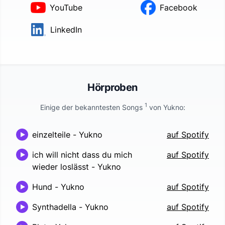
YouTube
Facebook
LinkedIn
Hörproben
1
Einige der bekanntesten Songs
von
Yukno
:
einzelteile
-
Yukno
auf Spotify
ich will nicht dass du mich
auf Spotify
wieder loslässt
-
Yukno
Hund
-
Yukno
auf Spotify
Synthadella
-
Yukno
auf Spotify