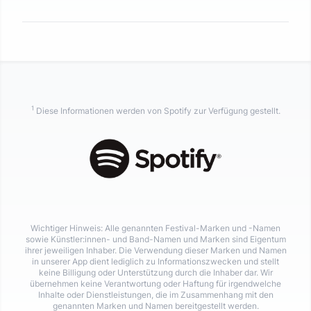
1
Diese Informationen werden von Spotify zur Verfügung gestellt.
Wichtiger Hinweis: Alle genannten Festival-Marken und -Namen
sowie Künstler:innen- und Band-Namen und Marken sind Eigentum
ihrer jeweiligen Inhaber. Die Verwendung dieser Marken und Namen
in unserer App dient lediglich zu Informationszwecken und stellt
keine Billigung oder Unterstützung durch die Inhaber dar. Wir
übernehmen keine Verantwortung oder Haftung für irgendwelche
Inhalte oder Dienstleistungen, die im Zusammenhang mit den
genannten Marken und Namen bereitgestellt werden.