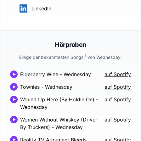
LinkedIn
Hörproben
1
Einige der bekanntesten Songs
von
Wednesday
:
Elderberry Wine
-
Wednesday
auf Spotify
Townies
-
Wednesday
auf Spotify
Wound Up Here (By Holdin On)
-
auf Spotify
Wednesday
Women Without Whiskey (Drive-
auf Spotify
By Truckers)
-
Wednesday
Reality TV Argument Bleeds
-
auf Spotify