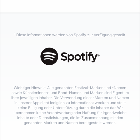
1
Diese Informationen werden von Spotify zur Verfügung gestellt.
Wichtiger Hinweis: Alle genannten Festival-Marken und -Namen
sowie Künstler:innen- und Band-Namen und Marken sind Eigentum
ihrer jeweiligen Inhaber. Die Verwendung dieser Marken und Namen
in unserer App dient lediglich zu Informationszwecken und stellt
keine Billigung oder Unterstützung durch die Inhaber dar. Wir
übernehmen keine Verantwortung oder Haftung für irgendwelche
Inhalte oder Dienstleistungen, die im Zusammenhang mit den
genannten Marken und Namen bereitgestellt werden.