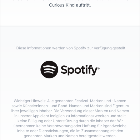
Curious Kind
auftritt.
1
Diese Informationen werden von Spotify zur Verfügung gestellt.
Wichtiger Hinweis: Alle genannten Festival-Marken und -Namen
sowie Künstler:innen- und Band-Namen und Marken sind Eigentum
ihrer jeweiligen Inhaber. Die Verwendung dieser Marken und Namen
in unserer App dient lediglich zu Informationszwecken und stellt
keine Billigung oder Unterstützung durch die Inhaber dar. Wir
übernehmen keine Verantwortung oder Haftung für irgendwelche
Inhalte oder Dienstleistungen, die im Zusammenhang mit den
genannten Marken und Namen bereitgestellt werden.