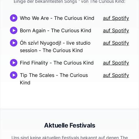
Einige der bekanntesten Songs
von
The Curious Kind
:
Who We Are
-
The Curious Kind
auf Spotify
Born Again
-
The Curious Kind
auf Spotify
Óh szív! Nyugodj! - live studio
auf Spotify
session
-
The Curious Kind
Find Finality
-
The Curious Kind
auf Spotify
Tip The Scales
-
The Curious
auf Spotify
Kind
Aktuelle Festivals
Uns sind keine aktuellen Festivals bekannt auf denen
The