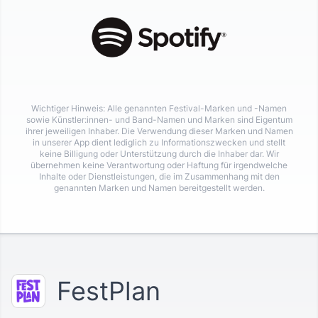
Wichtiger Hinweis: Alle genannten Festival-Marken und -Namen
sowie Künstler:innen- und Band-Namen und Marken sind Eigentum
ihrer jeweiligen Inhaber. Die Verwendung dieser Marken und Namen
in unserer App dient lediglich zu Informationszwecken und stellt
keine Billigung oder Unterstützung durch die Inhaber dar. Wir
übernehmen keine Verantwortung oder Haftung für irgendwelche
Inhalte oder Dienstleistungen, die im Zusammenhang mit den
genannten Marken und Namen bereitgestellt werden.
FestPlan