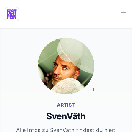
Ope
1
ARTIST
SvenVäth
Alle Infos zu
SvenVäth
findest du hier: