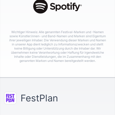
Wichtiger Hinweis: Alle genannten Festival-Marken und -Namen
sowie Künstler:innen- und Band-Namen und Marken sind Eigentum
ihrer jeweiligen Inhaber. Die Verwendung dieser Marken und Namen
in unserer App dient lediglich zu Informationszwecken und stellt
keine Billigung oder Unterstützung durch die Inhaber dar. Wir
übernehmen keine Verantwortung oder Haftung für irgendwelche
Inhalte oder Dienstleistungen, die im Zusammenhang mit den
genannten Marken und Namen bereitgestellt werden.
FestPlan