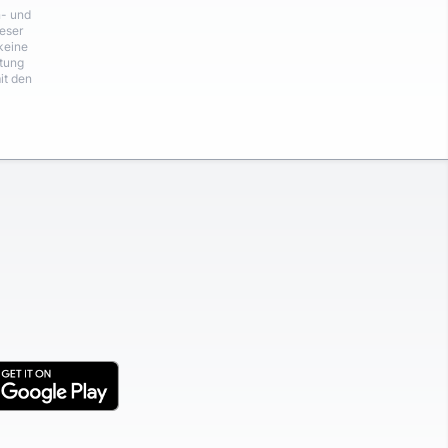
n- und
eser
keine
rtung
it den