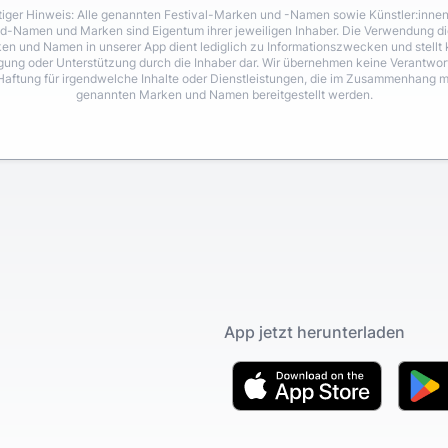
iger Hinweis: Alle genannten Festival-Marken und -Namen sowie Künstler:inne
d-Namen und Marken sind Eigentum ihrer jeweiligen Inhaber. Die Verwendung di
en und Namen in unserer App dient lediglich zu Informationszwecken und stellt 
igung oder Unterstützung durch die Inhaber dar. Wir übernehmen keine Verantwo
Haftung für irgendwelche Inhalte oder Dienstleistungen, die im Zusammenhang m
genannten Marken und Namen bereitgestellt werden.
App jetzt herunterladen