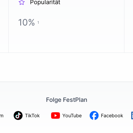
Popularität
10
%
1
Folge FestPlan
am
TikTok
YouTube
Facebook