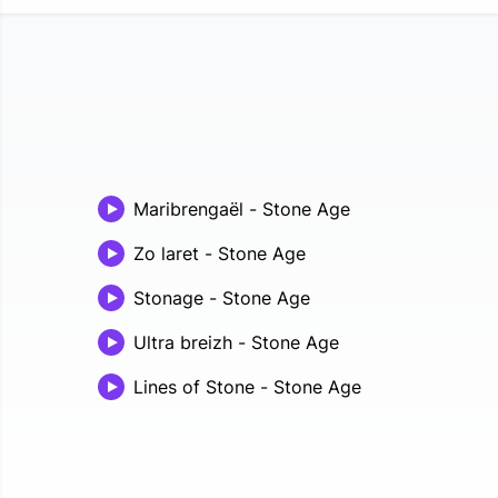
Maribrengaël
-
Stone Age
Zo laret
-
Stone Age
Stonage
-
Stone Age
Ultra breizh
-
Stone Age
Lines of Stone
-
Stone Age