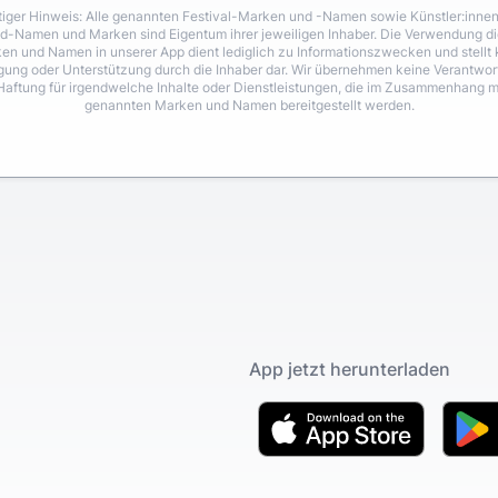
iger Hinweis: Alle genannten Festival-Marken und -Namen sowie Künstler:inne
d-Namen und Marken sind Eigentum ihrer jeweiligen Inhaber. Die Verwendung di
en und Namen in unserer App dient lediglich zu Informationszwecken und stellt 
igung oder Unterstützung durch die Inhaber dar. Wir übernehmen keine Verantwo
Haftung für irgendwelche Inhalte oder Dienstleistungen, die im Zusammenhang m
genannten Marken und Namen bereitgestellt werden.
App jetzt herunterladen