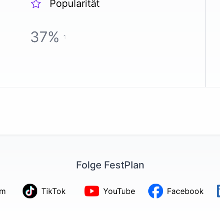
Popularität
37
%
1
Folge FestPlan
am
TikTok
YouTube
Facebook