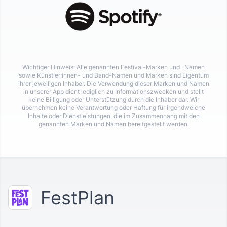
Wichtiger Hinweis: Alle genannten Festival-Marken und -Namen
sowie Künstler:innen- und Band-Namen und Marken sind Eigentum
ihrer jeweiligen Inhaber. Die Verwendung dieser Marken und Namen
in unserer App dient lediglich zu Informationszwecken und stellt
keine Billigung oder Unterstützung durch die Inhaber dar. Wir
übernehmen keine Verantwortung oder Haftung für irgendwelche
Inhalte oder Dienstleistungen, die im Zusammenhang mit den
genannten Marken und Namen bereitgestellt werden.
FestPlan