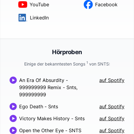
YouTube
Facebook
LinkedIn
Hörproben
1
Einige der bekanntesten Songs
von
SNTS
:
An Era Of Absurdity -
auf Spotify
999999999 Remix
-
Snts,
999999999
Ego Death
-
Snts
auf Spotify
Victory Makes History
-
Snts
auf Spotify
Open the Other Eye - SNTS
auf Spotify