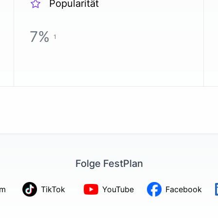
Popularität
7
%
1
Folge FestPlan
am
TikTok
YouTube
Facebook