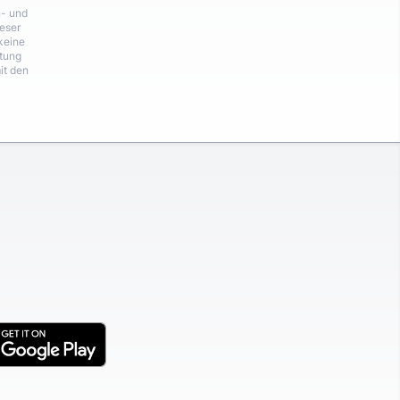
n- und
eser
keine
rtung
it den