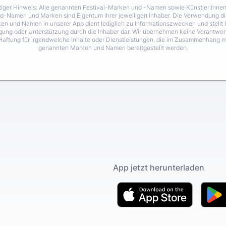
iger Hinweis: Alle genannten Festival-Marken und -Namen sowie Künstler:inne
d-Namen und Marken sind Eigentum ihrer jeweiligen Inhaber. Die Verwendung di
en und Namen in unserer App dient lediglich zu Informationszwecken und stellt 
igung oder Unterstützung durch die Inhaber dar. Wir übernehmen keine Verantwo
Haftung für irgendwelche Inhalte oder Dienstleistungen, die im Zusammenhang m
genannten Marken und Namen bereitgestellt werden.
App jetzt herunterladen