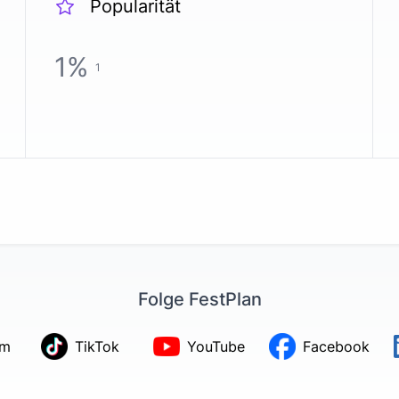
Popularität
1
%
1
Folge FestPlan
am
TikTok
YouTube
Facebook