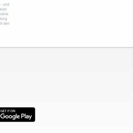
n- und
eser
keine
rtung
it den