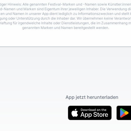
iger Hinweis: Alle genannten Festival-Marken und -Namen sowie Künstler:inne
d-Namen und Marken sind Eigentum ihrer jeweiligen Inhaber. Die Verwendung di
en und Namen in unserer App dient lediglich zu Informationszwecken und stellt 
igung oder Unterstützung durch die Inhaber dar. Wir übernehmen keine Verantwo
Haftung für irgendwelche Inhalte oder Dienstleistungen, die im Zusammenhang m
genannten Marken und Namen bereitgestellt werden.
App jetzt herunterladen