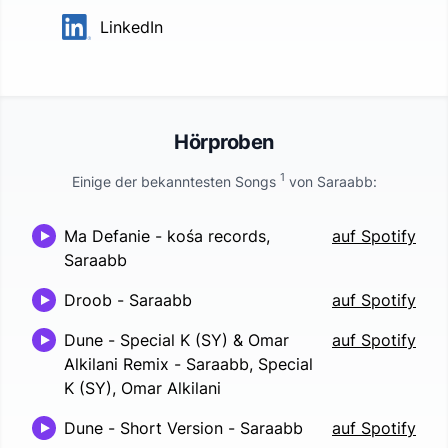
LinkedIn
Hörproben
1
Einige der bekanntesten Songs
von
Saraabb
:
Ma Defanie
-
kośa records,
auf Spotify
Saraabb
Droob
-
Saraabb
auf Spotify
Dune - Special K (SY) & Omar
auf Spotify
Alkilani Remix
-
Saraabb, Special
K (SY), Omar Alkilani
Dune - Short Version
-
Saraabb
auf Spotify