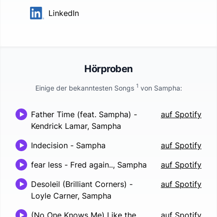
LinkedIn
Hörproben
1
Einige der bekanntesten Songs
von
Sampha
:
Father Time (feat. Sampha)
-
auf Spotify
Kendrick Lamar, Sampha
Indecision
-
Sampha
auf Spotify
fear less
-
Fred again.., Sampha
auf Spotify
Desoleil (Brilliant Corners)
-
auf Spotify
Loyle Carner, Sampha
(No One Knows Me) Like the
auf Spotify