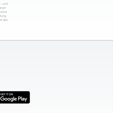
n- und
eser
keine
rtung
it den