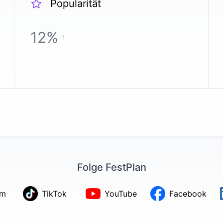
Popularität
12
%
1
Folge FestPlan
am
TikTok
YouTube
Facebook