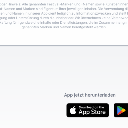
iger Hinweis: Alle genannten Festival-Marken und -Namen sowie Künstler:inne
d-Namen und Marken sind Eigentum ihrer jeweiligen Inhaber. Die Verwendung di
en und Namen in unserer App dient lediglich zu Informationszwecken und stellt 
igung oder Unterstützung durch die Inhaber dar. Wir übernehmen keine Verantwo
Haftung für irgendwelche Inhalte oder Dienstleistungen, die im Zusammenhang m
genannten Marken und Namen bereitgestellt werden.
App jetzt herunterladen