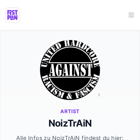
Ope
1
ARTIST
NoizTrAiN
Alle Infos zu
NoizTrAiN
findest du hier: