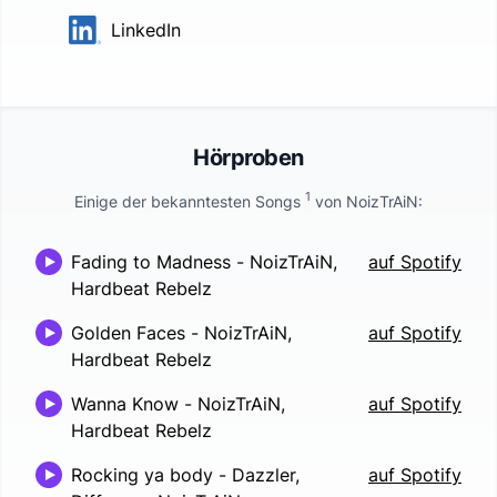
LinkedIn
Hörproben
1
Einige der bekanntesten Songs
von
NoizTrAiN
:
Fading to Madness
-
NoizTrAiN,
auf Spotify
Hardbeat Rebelz
Golden Faces
-
NoizTrAiN,
auf Spotify
Hardbeat Rebelz
Wanna Know
-
NoizTrAiN,
auf Spotify
Hardbeat Rebelz
Rocking ya body
-
Dazzler,
auf Spotify