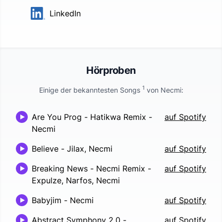
LinkedIn
Hörproben
1
Einige der bekanntesten Songs
von
Necmi
:
Are You Prog - Hatikwa Remix
-
auf Spotify
Necmi
Believe
-
Jilax, Necmi
auf Spotify
Breaking News - Necmi Remix
-
auf Spotify
Expulze, Narfos, Necmi
Babyjim
-
Necmi
auf Spotify
Abstract Symphony 2.0
-
auf Spotify