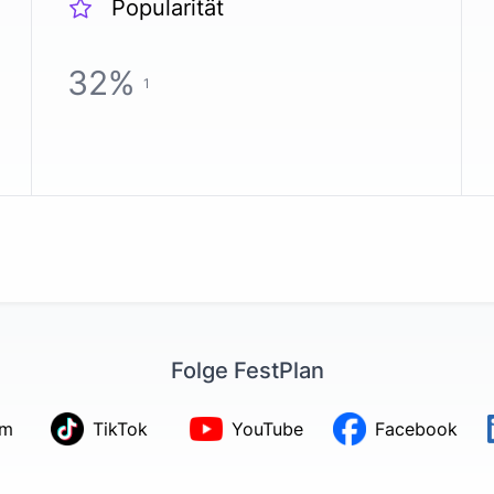
Popularität
32
%
1
Folge FestPlan
am
TikTok
YouTube
Facebook