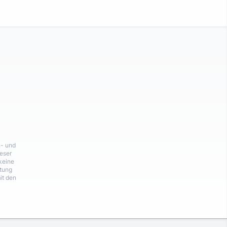
n- und
eser
keine
rtung
it den