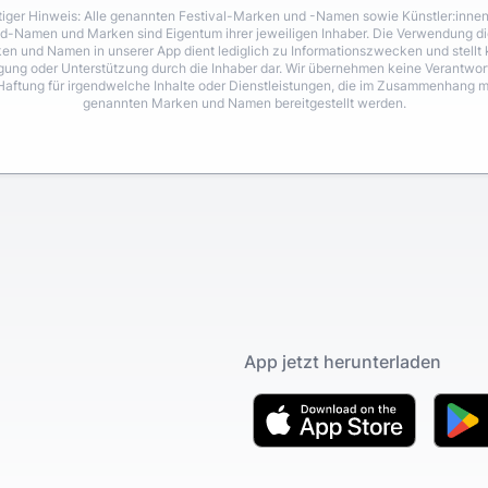
iger Hinweis: Alle genannten Festival-Marken und -Namen sowie Künstler:inne
d-Namen und Marken sind Eigentum ihrer jeweiligen Inhaber. Die Verwendung di
en und Namen in unserer App dient lediglich zu Informationszwecken und stellt 
igung oder Unterstützung durch die Inhaber dar. Wir übernehmen keine Verantwo
Haftung für irgendwelche Inhalte oder Dienstleistungen, die im Zusammenhang m
genannten Marken und Namen bereitgestellt werden.
App jetzt herunterladen