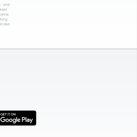
n- und
eser
keine
rtung
it den