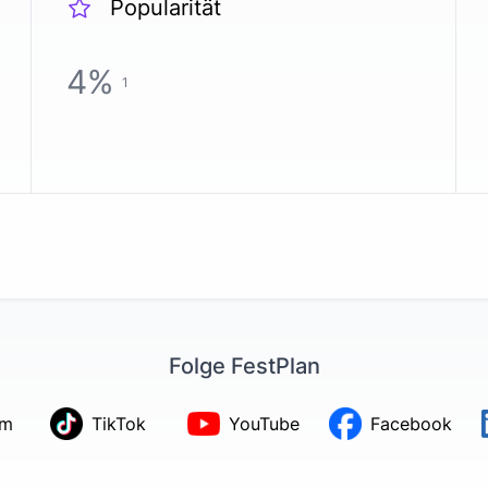
Popularität
4
%
1
Folge FestPlan
am
TikTok
YouTube
Facebook