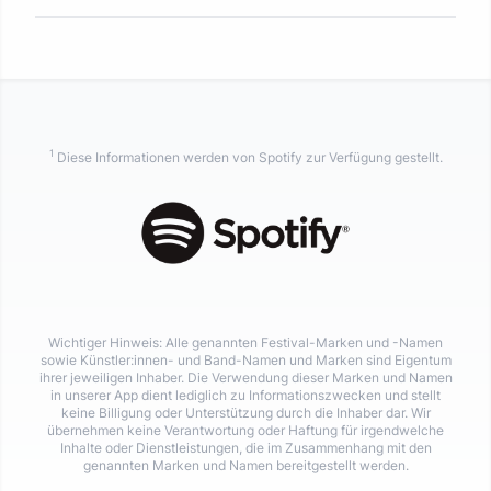
1
Diese Informationen werden von Spotify zur Verfügung gestellt.
Wichtiger Hinweis: Alle genannten Festival-Marken und -Namen
sowie Künstler:innen- und Band-Namen und Marken sind Eigentum
ihrer jeweiligen Inhaber. Die Verwendung dieser Marken und Namen
in unserer App dient lediglich zu Informationszwecken und stellt
keine Billigung oder Unterstützung durch die Inhaber dar. Wir
übernehmen keine Verantwortung oder Haftung für irgendwelche
Inhalte oder Dienstleistungen, die im Zusammenhang mit den
genannten Marken und Namen bereitgestellt werden.