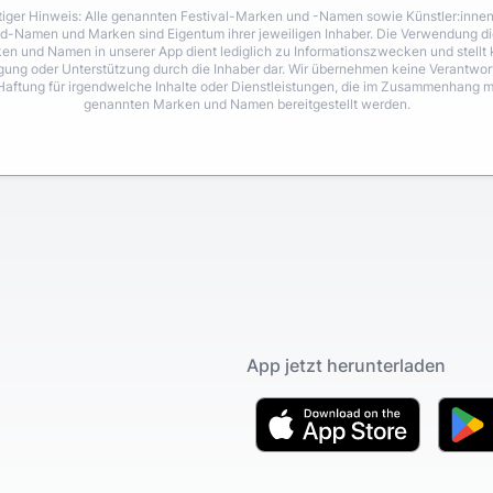
iger Hinweis: Alle genannten Festival-Marken und -Namen sowie Künstler:inne
d-Namen und Marken sind Eigentum ihrer jeweiligen Inhaber. Die Verwendung di
en und Namen in unserer App dient lediglich zu Informationszwecken und stellt 
igung oder Unterstützung durch die Inhaber dar. Wir übernehmen keine Verantwo
Haftung für irgendwelche Inhalte oder Dienstleistungen, die im Zusammenhang m
genannten Marken und Namen bereitgestellt werden.
App jetzt herunterladen