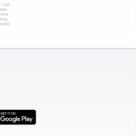
n- und
eser
keine
rtung
it den