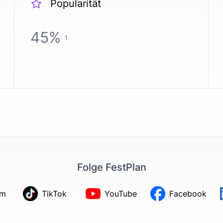
Popularität
45
%
1
Folge FestPlan
am
TikTok
YouTube
Facebook