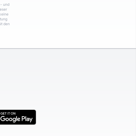
n- und
eser
keine
rtung
it den