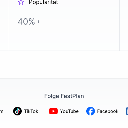
Popularität
40
%
1
Folge FestPlan
am
TikTok
YouTube
Facebook