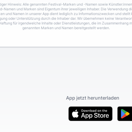
iger Hinweis: Alle genannten Festival-Marken und -Namen sowie Künstler:inne
d-Namen und Marken sind Eigentum ihrer jeweiligen Inhaber. Die Verwendung di
en und Namen in unserer App dient lediglich zu Informationszwecken und stellt 
igung oder Unterstützung durch die Inhaber dar. Wir übernehmen keine Verantwo
Haftung für irgendwelche Inhalte oder Dienstleistungen, die im Zusammenhang m
genannten Marken und Namen bereitgestellt werden.
App jetzt herunterladen