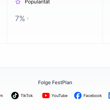
Popularität
7
%
1
Folge FestPlan
am
TikTok
YouTube
Facebook