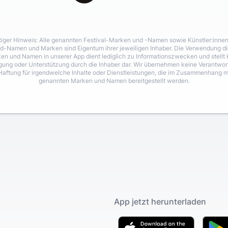
iger Hinweis: Alle genannten Festival-Marken und -Namen sowie Künstler:inne
d-Namen und Marken sind Eigentum ihrer jeweiligen Inhaber. Die Verwendung di
en und Namen in unserer App dient lediglich zu Informationszwecken und stellt 
igung oder Unterstützung durch die Inhaber dar. Wir übernehmen keine Verantwo
Haftung für irgendwelche Inhalte oder Dienstleistungen, die im Zusammenhang m
genannten Marken und Namen bereitgestellt werden.
App jetzt herunterladen