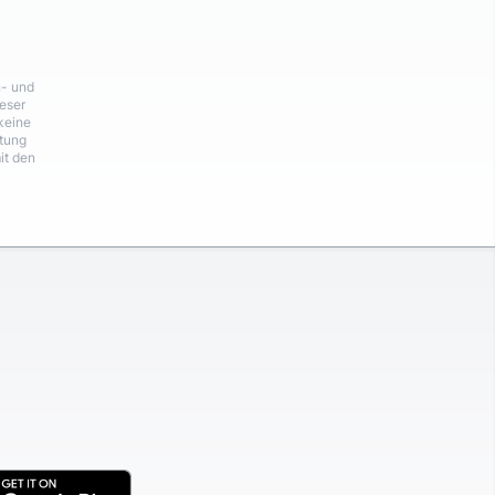
n- und
eser
keine
rtung
it den