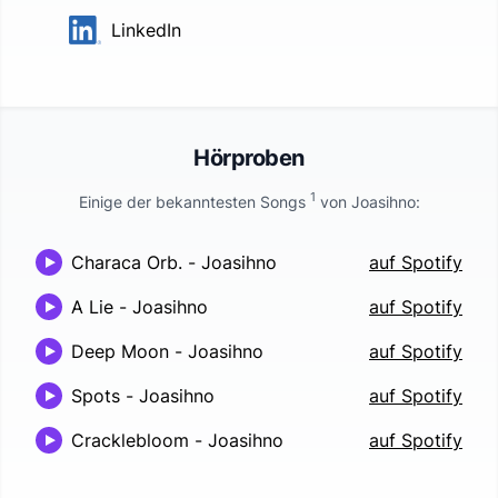
LinkedIn
Hörproben
1
Einige der bekanntesten Songs
von
Joasihno
:
Characa Orb.
-
Joasihno
auf Spotify
A Lie
-
Joasihno
auf Spotify
Deep Moon
-
Joasihno
auf Spotify
Spots
-
Joasihno
auf Spotify
Cracklebloom
-
Joasihno
auf Spotify