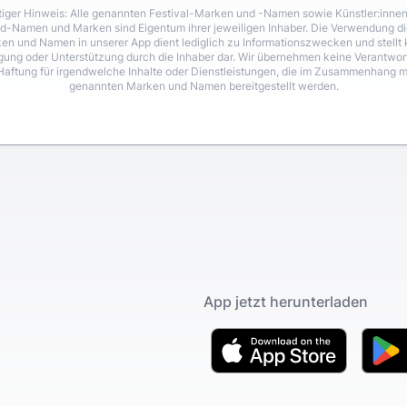
iger Hinweis: Alle genannten Festival-Marken und -Namen sowie Künstler:inne
d-Namen und Marken sind Eigentum ihrer jeweiligen Inhaber. Die Verwendung di
en und Namen in unserer App dient lediglich zu Informationszwecken und stellt 
igung oder Unterstützung durch die Inhaber dar. Wir übernehmen keine Verantwo
Haftung für irgendwelche Inhalte oder Dienstleistungen, die im Zusammenhang m
genannten Marken und Namen bereitgestellt werden.
App jetzt herunterladen