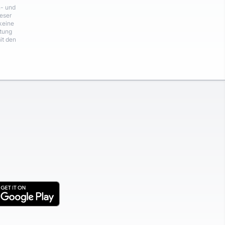
n- und
eser
keine
rtung
it den