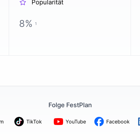
Popularität
8
%
1
Folge FestPlan
am
TikTok
YouTube
Facebook