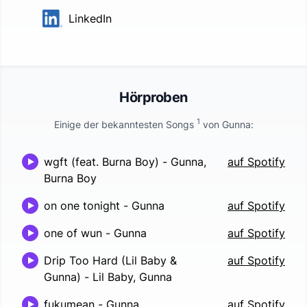
LinkedIn
Hörproben
1
Einige der bekanntesten Songs
von
Gunna
:
wgft (feat. Burna Boy)
-
Gunna,
auf Spotify
Burna Boy
on one tonight
-
Gunna
auf Spotify
one of wun
-
Gunna
auf Spotify
Drip Too Hard (Lil Baby &
auf Spotify
Gunna)
-
Lil Baby, Gunna
fukumean
-
Gunna
auf Spotify