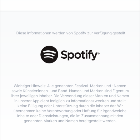
1
Diese Informationen werden von Spotify zur Verfügung gestellt.
Wichtiger Hinweis: Alle genannten Festival-Marken und -Namen
sowie Künstler:innen- und Band-Namen und Marken sind Eigentum
ihrer jeweiligen Inhaber. Die Verwendung dieser Marken und Namen
in unserer App dient lediglich zu Informationszwecken und stellt
keine Billigung oder Unterstützung durch die Inhaber dar. Wir
übernehmen keine Verantwortung oder Haftung für irgendwelche
Inhalte oder Dienstleistungen, die im Zusammenhang mit den
genannten Marken und Namen bereitgestellt werden.