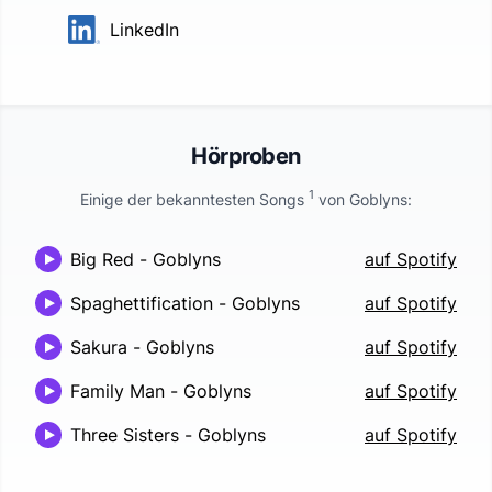
LinkedIn
Hörproben
1
Einige der bekanntesten Songs
von
Goblyns
:
Big Red
-
Goblyns
auf Spotify
Spaghettification
-
Goblyns
auf Spotify
Sakura
-
Goblyns
auf Spotify
Family Man
-
Goblyns
auf Spotify
Three Sisters
-
Goblyns
auf Spotify