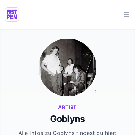
Ope
1
ARTIST
Goblyns
Alle Infos zu
Goblyns
findest du hier: