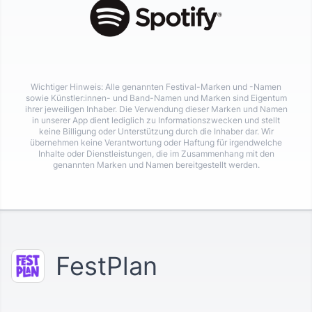
Wichtiger Hinweis: Alle genannten Festival-Marken und -Namen
sowie Künstler:innen- und Band-Namen und Marken sind Eigentum
ihrer jeweiligen Inhaber. Die Verwendung dieser Marken und Namen
in unserer App dient lediglich zu Informationszwecken und stellt
keine Billigung oder Unterstützung durch die Inhaber dar. Wir
übernehmen keine Verantwortung oder Haftung für irgendwelche
Inhalte oder Dienstleistungen, die im Zusammenhang mit den
genannten Marken und Namen bereitgestellt werden.
FestPlan