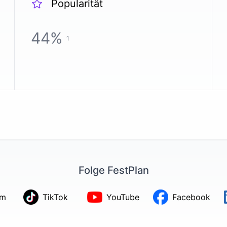
Popularität
44
%
1
Folge FestPlan
am
TikTok
YouTube
Facebook