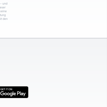
n- und
eser
keine
rtung
it den