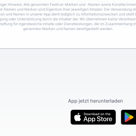
iger Hinweis: Alle genannten Festival-Marken und -Namen sowie Künstler:inne
d-Namen und Marken sind Eigentum ihrer jeweiligen Inhaber. Die Verwendung di
en und Namen in unserer App dient lediglich zu Informationszwecken und stellt 
igung oder Unterstützung durch die Inhaber dar. Wir übernehmen keine Verantwo
Haftung für irgendwelche Inhalte oder Dienstleistungen, die im Zusammenhang m
genannten Marken und Namen bereitgestellt werden.
App jetzt herunterladen