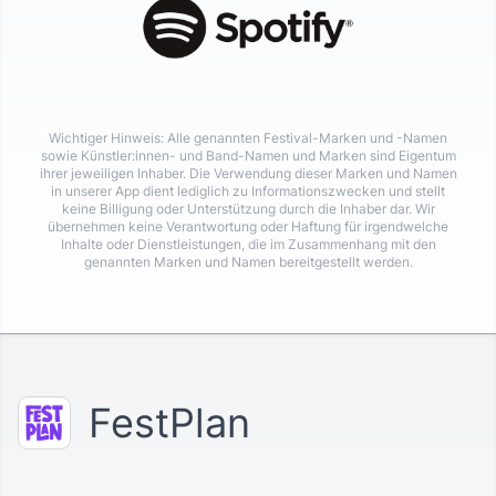
Wichtiger Hinweis: Alle genannten Festival-Marken und -Namen
sowie Künstler:innen- und Band-Namen und Marken sind Eigentum
ihrer jeweiligen Inhaber. Die Verwendung dieser Marken und Namen
in unserer App dient lediglich zu Informationszwecken und stellt
keine Billigung oder Unterstützung durch die Inhaber dar. Wir
übernehmen keine Verantwortung oder Haftung für irgendwelche
Inhalte oder Dienstleistungen, die im Zusammenhang mit den
genannten Marken und Namen bereitgestellt werden.
FestPlan