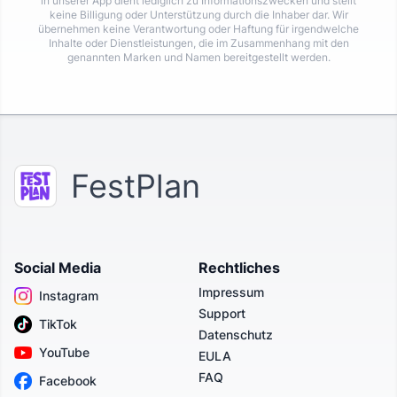
in unserer App dient lediglich zu Informationszwecken und stellt
keine Billigung oder Unterstützung durch die Inhaber dar. Wir
übernehmen keine Verantwortung oder Haftung für irgendwelche
Inhalte oder Dienstleistungen, die im Zusammenhang mit den
genannten Marken und Namen bereitgestellt werden.
FestPlan
Social Media
Rechtliches
Impressum
Instagram
Support
TikTok
Datenschutz
YouTube
EULA
FAQ
Facebook