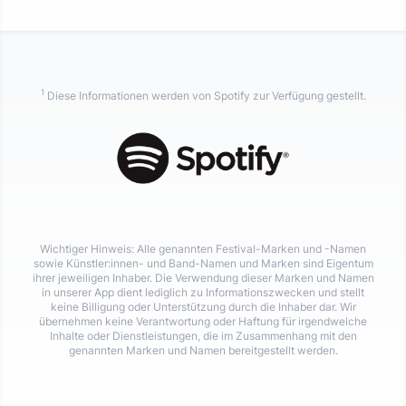
1
Diese Informationen werden von Spotify zur Verfügung gestellt.
Wichtiger Hinweis: Alle genannten Festival-Marken und -Namen
sowie Künstler:innen- und Band-Namen und Marken sind Eigentum
ihrer jeweiligen Inhaber. Die Verwendung dieser Marken und Namen
in unserer App dient lediglich zu Informationszwecken und stellt
keine Billigung oder Unterstützung durch die Inhaber dar. Wir
übernehmen keine Verantwortung oder Haftung für irgendwelche
Inhalte oder Dienstleistungen, die im Zusammenhang mit den
genannten Marken und Namen bereitgestellt werden.