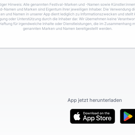
iger Hinweis: Alle genannten Festival-Marken und -Namen sowie Künstler:inne
d-Namen und Marken sind Eigentum ihrer jeweiligen Inhaber. Die Verwendung di
en und Namen in unserer App dient lediglich zu Informationszwecken und stellt 
igung oder Unterstützung durch die Inhaber dar. Wir übernehmen keine Verantwo
Haftung für irgendwelche Inhalte oder Dienstleistungen, die im Zusammenhang m
genannten Marken und Namen bereitgestellt werden.
App jetzt herunterladen