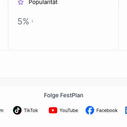
Popularität
5
%
1
Folge FestPlan
am
TikTok
YouTube
Facebook