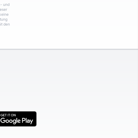
n- und
eser
keine
rtung
it den