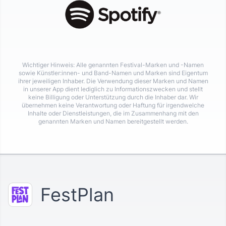
Wichtiger Hinweis: Alle genannten Festival-Marken und -Namen
sowie Künstler:innen- und Band-Namen und Marken sind Eigentum
ihrer jeweiligen Inhaber. Die Verwendung dieser Marken und Namen
in unserer App dient lediglich zu Informationszwecken und stellt
keine Billigung oder Unterstützung durch die Inhaber dar. Wir
übernehmen keine Verantwortung oder Haftung für irgendwelche
Inhalte oder Dienstleistungen, die im Zusammenhang mit den
genannten Marken und Namen bereitgestellt werden.
FestPlan