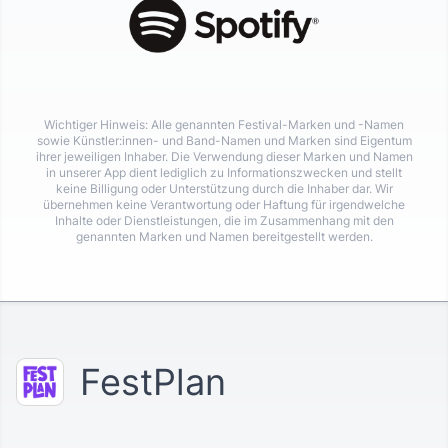
Wichtiger Hinweis: Alle genannten Festival-Marken und -Namen
sowie Künstler:innen- und Band-Namen und Marken sind Eigentum
ihrer jeweiligen Inhaber. Die Verwendung dieser Marken und Namen
in unserer App dient lediglich zu Informationszwecken und stellt
keine Billigung oder Unterstützung durch die Inhaber dar. Wir
übernehmen keine Verantwortung oder Haftung für irgendwelche
Inhalte oder Dienstleistungen, die im Zusammenhang mit den
genannten Marken und Namen bereitgestellt werden.
FestPlan