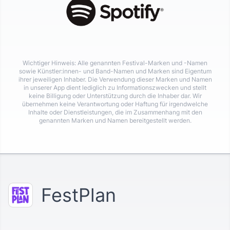
Wichtiger Hinweis: Alle genannten Festival-Marken und -Namen
sowie Künstler:innen- und Band-Namen und Marken sind Eigentum
ihrer jeweiligen Inhaber. Die Verwendung dieser Marken und Namen
in unserer App dient lediglich zu Informationszwecken und stellt
keine Billigung oder Unterstützung durch die Inhaber dar. Wir
übernehmen keine Verantwortung oder Haftung für irgendwelche
Inhalte oder Dienstleistungen, die im Zusammenhang mit den
genannten Marken und Namen bereitgestellt werden.
FestPlan