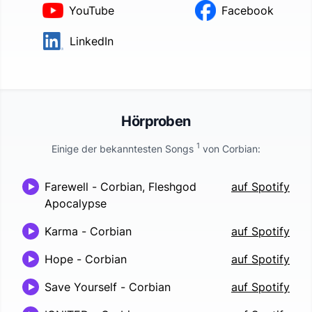
YouTube
Facebook
LinkedIn
Hörproben
1
Einige der bekanntesten Songs
von
Corbian
:
Farewell
-
Corbian, Fleshgod
auf Spotify
Apocalypse
Karma
-
Corbian
auf Spotify
Hope
-
Corbian
auf Spotify
Save Yourself
-
Corbian
auf Spotify