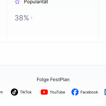
Popularität
38
%
1
Folge FestPlan
am
TikTok
YouTube
Facebook