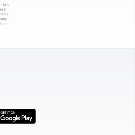
n- und
eser
keine
rtung
it den