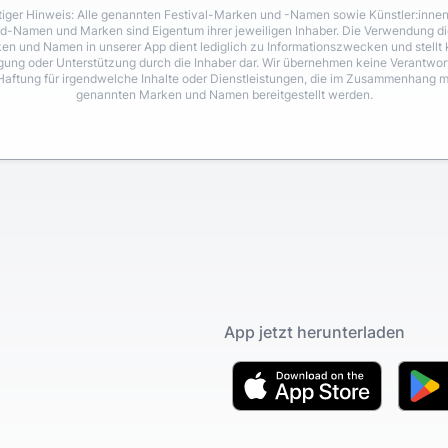
iger Hinweis: Alle genannten Festival-Marken und -Namen sowie Künstler:inne
d-Namen und Marken sind Eigentum ihrer jeweiligen Inhaber. Die Verwendung di
en und Namen in unserer App dient lediglich zu Informationszwecken und stellt 
igung oder Unterstützung durch die Inhaber dar. Wir übernehmen keine Verantwo
Haftung für irgendwelche Inhalte oder Dienstleistungen, die im Zusammenhang m
genannten Marken und Namen bereitgestellt werden.
App jetzt herunterladen