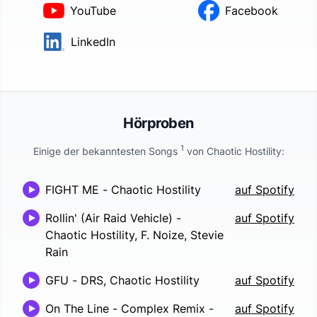
YouTube
Facebook
LinkedIn
Hörproben
1
Einige der bekanntesten Songs
von
Chaotic Hostility
:
FIGHT ME
-
Chaotic Hostility
auf Spotify
Rollin' (Air Raid Vehicle)
-
auf Spotify
Chaotic Hostility, F. Noize, Stevie
Rain
GFU
-
DRS, Chaotic Hostility
auf Spotify
On The Line - Complex Remix
-
auf Spotify