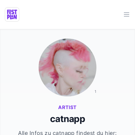
Ope
1
ARTIST
catnapp
Alle Infos zu
catnapp
findest du hier: