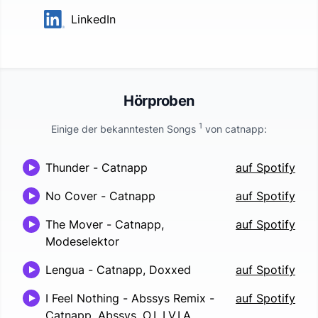
LinkedIn
Hörproben
1
Einige der bekanntesten Songs
von
catnapp
:
Thunder
-
Catnapp
auf Spotify
No Cover
-
Catnapp
auf Spotify
The Mover
-
Catnapp,
auf Spotify
Modeselektor
Lengua
-
Catnapp, Doxxed
auf Spotify
I Feel Nothing - Abssys Remix
-
auf Spotify
Catnapp, Abssys, O.L.I.V.I.A