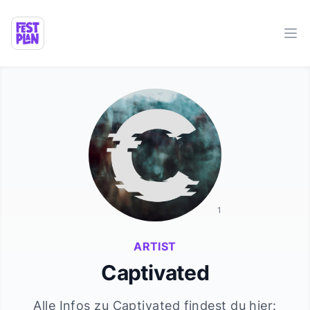
Ope
1
ARTIST
Captivated
Alle Infos zu
Captivated
findest du hier: