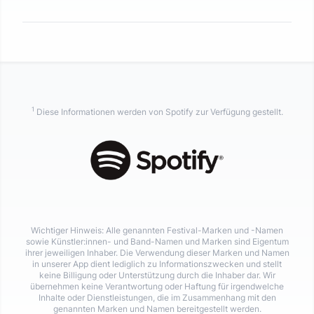
1
Diese Informationen werden von Spotify zur Verfügung gestellt.
Wichtiger Hinweis: Alle genannten Festival-Marken und -Namen
sowie Künstler:innen- und Band-Namen und Marken sind Eigentum
ihrer jeweiligen Inhaber. Die Verwendung dieser Marken und Namen
in unserer App dient lediglich zu Informationszwecken und stellt
keine Billigung oder Unterstützung durch die Inhaber dar. Wir
übernehmen keine Verantwortung oder Haftung für irgendwelche
Inhalte oder Dienstleistungen, die im Zusammenhang mit den
genannten Marken und Namen bereitgestellt werden.