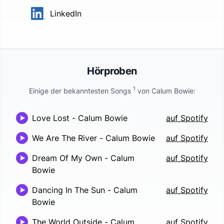
LinkedIn
Hörproben
1
Einige der bekanntesten Songs
von
Calum Bowie
:
Love Lost
-
Calum Bowie
auf Spotify
We Are The River
-
Calum Bowie
auf Spotify
Dream Of My Own
-
Calum
auf Spotify
Bowie
Dancing In The Sun
-
Calum
auf Spotify
Bowie
The World Outside
-
Calum
auf Spotify