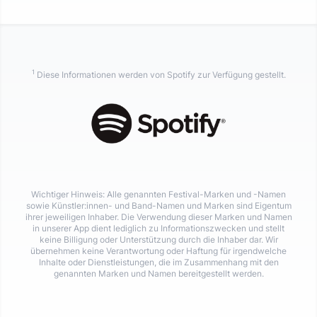
1
Diese Informationen werden von Spotify zur Verfügung gestellt.
Wichtiger Hinweis: Alle genannten Festival-Marken und -Namen
sowie Künstler:innen- und Band-Namen und Marken sind Eigentum
ihrer jeweiligen Inhaber. Die Verwendung dieser Marken und Namen
in unserer App dient lediglich zu Informationszwecken und stellt
keine Billigung oder Unterstützung durch die Inhaber dar. Wir
übernehmen keine Verantwortung oder Haftung für irgendwelche
Inhalte oder Dienstleistungen, die im Zusammenhang mit den
genannten Marken und Namen bereitgestellt werden.