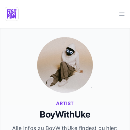
Ope
1
ARTIST
BoyWithUke
Alle Infos zu
BoyWithUke
findest du hier: