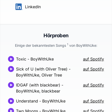
LinkedIn
Hörproben
1
Einige der bekanntesten Songs
von
BoyWithUke
:
Toxic
-
BoyWithUke
auf Spotify
Sick of U (with Oliver Tree)
-
auf Spotify
BoyWithUke, Oliver Tree
IDGAF (with blackbear)
-
auf Spotify
BoyWithUke, blackbear
Understand
-
BoyWithUke
auf Spotify
Two Moons
-
BoyWithUke
auf Spotify