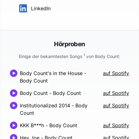
LinkedIn
Hörproben
1
Einige der bekanntesten Songs
von
Body Count
:
Body Count's in the House
-
auf Spotify
Body Count
Body Count
-
Body Count
auf Spotify
Institutionalized 2014
-
Body
auf Spotify
Count
KKK B***h
-
Body Count
auf Spotify
Hey Joe
-
Body Count
auf Spotify