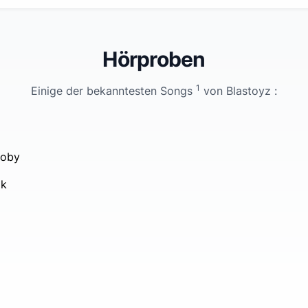
Hörproben
1
Einige der bekanntesten Songs
von
Blastoyz
:
Moby
ak