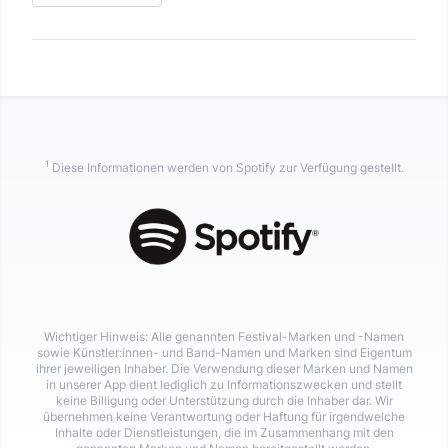
1
Diese Informationen werden von Spotify zur Verfügung gestellt.
Wichtiger Hinweis: Alle genannten Festival-Marken und -Namen
sowie Künstler:innen- und Band-Namen und Marken sind Eigentum
ihrer jeweiligen Inhaber. Die Verwendung dieser Marken und Namen
in unserer App dient lediglich zu Informationszwecken und stellt
keine Billigung oder Unterstützung durch die Inhaber dar. Wir
übernehmen keine Verantwortung oder Haftung für irgendwelche
Inhalte oder Dienstleistungen, die im Zusammenhang mit den