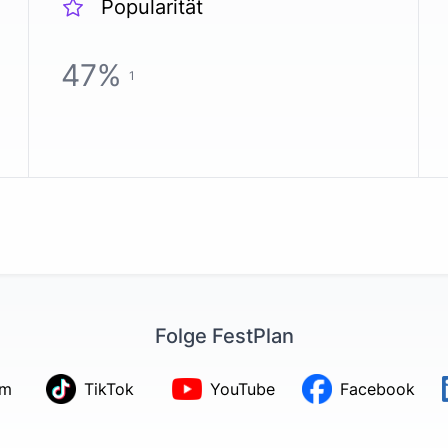
Popularität
47
%
1
Folge FestPlan
am
TikTok
YouTube
Facebook